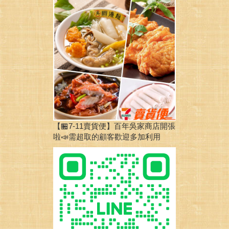
【🏪7-11賣貨便】百年吳家商店開張
啦📣需超取的顧客歡迎多加利用