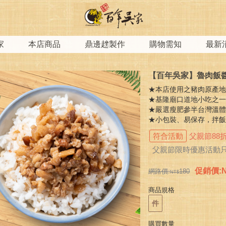
家
本店商品
鼎邊趖製作
購物需知
最新
【百年吳家】魯肉飯
★本店使用之豬肉原產
★基隆廟口道地小吃之
★嚴選瘦肥參半台灣溫
★小包裝、易保存，拌飯拌麵
符合活動
父親節88
父親節限時優惠活動只
促銷價
:
網路價:
180
商品規格
件
購買數量