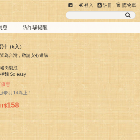
0
登入
註冊
購物車
消息
防詐騙提醒
醬汁（6入）
地皆為台灣，敬請安心選購
一
體豬肉製成
 So easy
折優惠
到8月14為止！
158