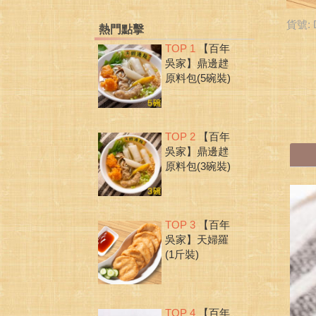
貨號: 
熱門點擊
TOP 1
【百年
吳家】鼎邊趖
原料包(5碗裝)
TOP 2
【百年
吳家】鼎邊趖
原料包(3碗裝)
TOP 3
【百年
吳家】天婦羅
(1斤裝)
TOP 4
【百年