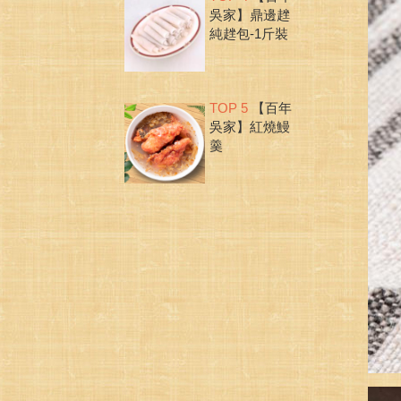
吳家】鼎邊趖
純趖包-1斤裝
TOP 5
【百年
吳家】紅燒鰻
羹