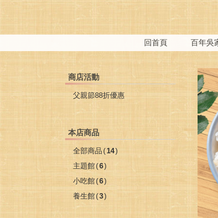
回首頁
百年吳
商店活動
父親節88折優惠
本店商品
全部商品
(
14
)
主題館
(
6
)
小吃館
(
6
)
養生館
(
3
)