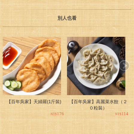
別人也看
【百年吳家】高麗菜水餃（２
【百年吳家】天婦羅(1斤裝)
０粒裝）
114
176