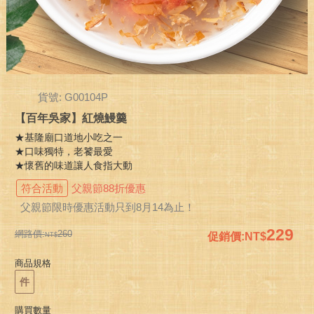
貨號: G00104P
【百年吳家】紅燒鰻羹
★基隆廟口道地小吃之一
★口味獨特，老饕最愛
★懷舊的味道讓人食指大動
符合活動
父親節88折優惠
父親節限時優惠活動只到8月14為止！
229
網路價:
260
促銷價
:
商品規格
件
購買數量