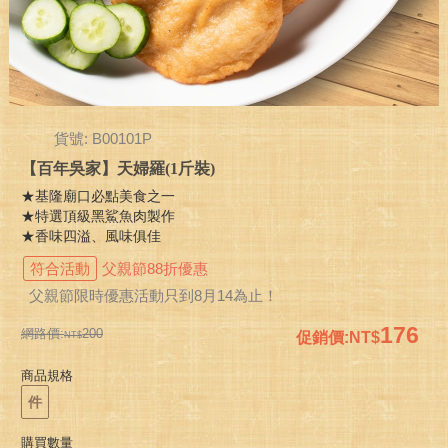
貨號: B00101P
【百年吳家】天婦羅(1斤裝)
★基隆廟口必點美食之一
★特選頂級黑鯊魚肉製作
★香味四溢、風味俱佳
符合活動
父親節88折優惠
父親節限時優惠活動只到8月14為止！
176
網路價:
200
促銷價
:
商品規格
件
購買數量